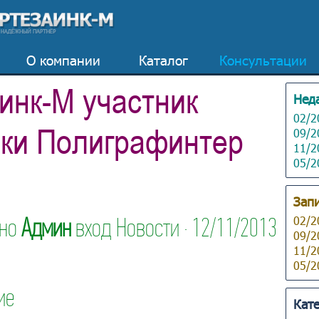
О компании
Каталог
Консультации
инк-М участник
Нед
02/2
ки Полиграфинтер
09/2
11/2
05/2
Запи
ано
Админ
вход
Новости
·
12/11/2013
02/2
09/2
11/2
05/2
ие
Кат