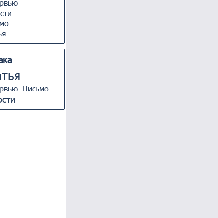
рвью
сти
мо
ья
ака
атья
рвью
Письмо
ости