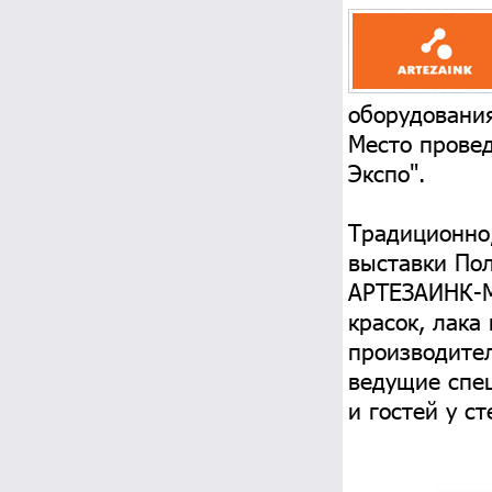
оборудования
Место провед
Экспо".
Традиционно
выставки По
АРТЕЗАИНК-М
красок, лака
производите
ведущие спе
и гостей у с