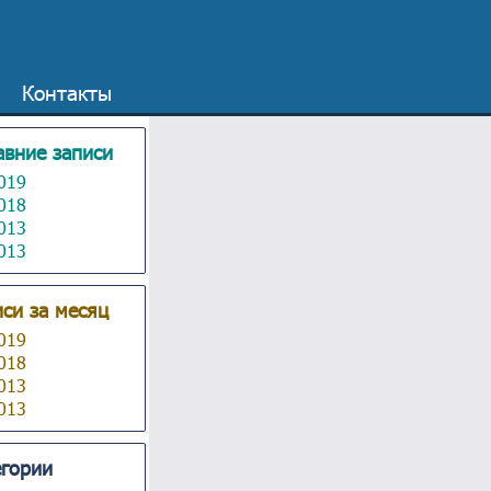
Контакты
авние записи
019
018
013
013
си за месяц
019
018
013
013
егории