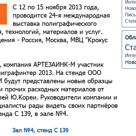
Инте
С 12 по 15 ноября 2013 года,
Ново
проводится 24-я международная
Пись
Стат
выставка полиграфического
, технологий, материалов и услуг.
Обл
ения - Россия, Москва, МВЦ "Крокус
Ст
Инте
Нов
, компания АРТЕЗАИНК-М участник
лиграфинтер 2013. На стенде ООО
 будут представлены новые образцы
 и прочих расходных материалов от
лей Ю.Кореи. Руководители компании и
циалисты рады видеть своих партнёров
тенда С 139, в зале №4.
Зал №4, стенд С 139